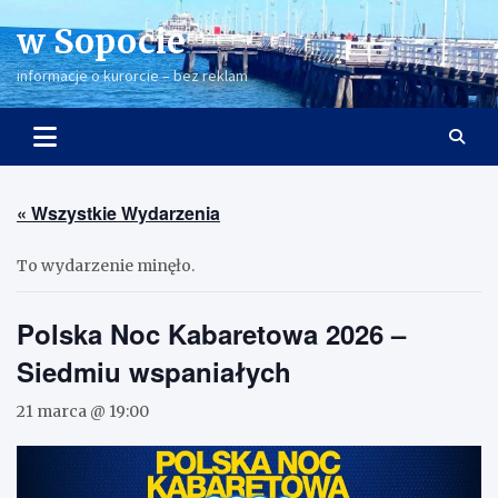
Skip
w Sopocie
to
content
informacje o kurorcie – bez reklam
« Wszystkie Wydarzenia
To wydarzenie minęło.
Polska Noc Kabaretowa 2026 –
Siedmiu wspaniałych
21 marca @ 19:00