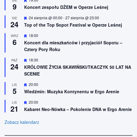
9
i
y
Koncert zespołu DŻEM w Operze Leśnej
o
r
n
ó
W
24 sierpnia @ 00:00
-
27 sierpnia @ 23:00
SIE
e
ż
24
y
n
Top of the Top Sopot Festival w Operze Leśnej
r
i
ó
o
W
18:00
WRZ
ż
n
6
y
n
Koncert dla mieszkańców i przyjaciół Sopotu –
e
r
i
Cztery Pory Roku
ó
o
ż
n
n
W
18:30
PAŹ
e
24
i
y
KRÓLOWIE ŻYCIA SKAWIŃSKI/TKACZYK 50 LAT NA
o
r
SCENIE
n
ó
e
ż
n
W
20:00
LIS
5
i
y
Wiedźmin: Muzyka Kontynentu w Ergo Arenie
o
r
n
ó
W
20:00
LIS
e
ż
21
y
n
Kabaret Neo-Nówka – Pokolenie DNA w Ergo Arenie
r
i
ó
o
ż
Zobacz kalendarz
n
n
e
i
o