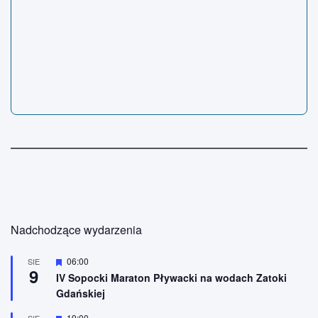
Nadchodzące wydarzenia
W
06:00
SIE
9
y
IV Sopocki Maraton Pływacki na wodach Zatoki
r
Gdańskiej
ó
ż
n
W
19:00
SIE