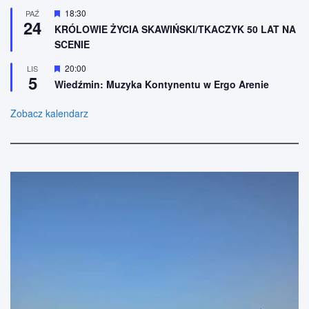
n
ó
W
18:30
PAŹ
e
ż
24
y
n
KRÓLOWIE ŻYCIA SKAWIŃSKI/TKACZYK 50 LAT NA
r
i
SCENIE
ó
o
ż
n
n
W
20:00
LIS
e
5
i
y
Wiedźmin: Muzyka Kontynentu w Ergo Arenie
o
r
n
ó
e
ż
Zobacz kalendarz
n
i
o
n
e