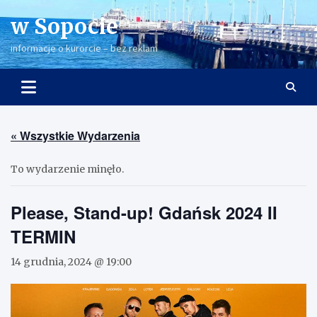
Skip
w Sopocie
to
content
informacje o kurorcie – bez reklam
« Wszystkie Wydarzenia
To wydarzenie minęło.
Please, Stand-up! Gdańsk 2024 II
TERMIN
14 grudnia, 2024 @ 19:00