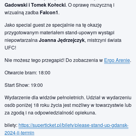
Gadowski i Tomek Kołecki
. O oprawę muzyczną i
wizualną zadba
Falcon1
.
Jako special guest ze specjalnie na tę okazję
przygotowanym materiałem stand-upowym wystąpi
niepowtarzalna
Joanna Jędrzejczyk
, mistrzyni świata
UFC!
Nie możesz tego przegapić! Do zobaczenia w
Ergo Arenie
.
Otwarcie bram: 18:00
Start Show: 19:00
Wydarzenie dla widzów pełnoletnich. Udział w wydarzeniu
osób poniżej 18 roku życia jest możliwy w towarzystwie lub
za zgodą i na odpowiedzialność opiekuna.
bilety:
https://superticket.pl/bilety/please-stand-up-gdansk-
2024-ii-termin