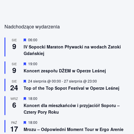
Nadchodzące wydarzenia
W
06:00
SIE
9
y
IV Sopocki Maraton Pływacki na wodach Zatoki
r
Gdańskiej
ó
ż
n
W
19:00
SIE
9
i
y
Koncert zespołu DŻEM w Operze Leśnej
o
r
n
ó
W
24 sierpnia @ 00:00
-
27 sierpnia @ 23:00
SIE
e
ż
24
y
n
Top of the Top Sopot Festival w Operze Leśnej
r
i
ó
o
W
18:00
WRZ
ż
n
6
y
n
Koncert dla mieszkańców i przyjaciół Sopotu –
e
r
i
Cztery Pory Roku
ó
o
ż
n
n
W
18:00
PAŹ
e
17
i
y
Mrozu – Odpowiedni Moment Tour w Ergo Arenie
o
r