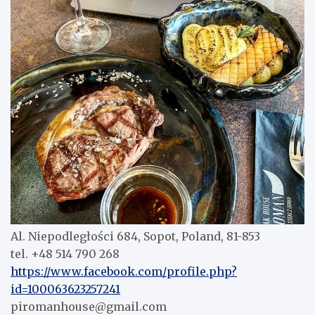
Al. Niepodległości 684, Sopot, Poland, 81-853
tel. +48 514 790 268
https://www.facebook.com/profile.php?
id=100063623257241
piromanhouse@gmail.com