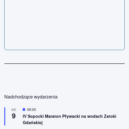
Nadchodzące wydarzenia
W
06:00
SIE
9
y
IV Sopocki Maraton Pływacki na wodach Zatoki
r
Gdańskiej
ó
ż