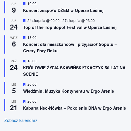
n
W
19:00
SIE
9
i
y
Koncert zespołu DŻEM w Operze Leśnej
o
r
n
ó
W
24 sierpnia @ 00:00
-
27 sierpnia @ 23:00
SIE
e
ż
24
y
n
Top of the Top Sopot Festival w Operze Leśnej
r
i
ó
o
W
18:00
WRZ
ż
n
6
y
n
Koncert dla mieszkańców i przyjaciół Sopotu –
e
r
i
Cztery Pory Roku
ó
o
ż
n
n
W
18:30
PAŹ
e
24
i
y
KRÓLOWIE ŻYCIA SKAWIŃSKI/TKACZYK 50 LAT NA
o
r
SCENIE
n
ó
e
ż
n
W
20:00
LIS
5
i
y
Wiedźmin: Muzyka Kontynentu w Ergo Arenie
o
r
n
ó
W
20:00
LIS
e
ż
21
y
n
Kabaret Neo-Nówka – Pokolenie DNA w Ergo Arenie
r
i
ó
o
ż
Zobacz kalendarz
n
n
e
i