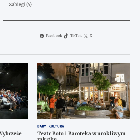
Zabiegi
(4)
Facebook
TikTok
X
BARY
KULTURA
Wybrzeże
Teatr Boto i Baroteka w urokliwym
zakątku