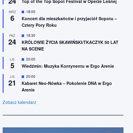
24
n
Top of the Top Sopot Festival w Operze Leśnej
r
i
ó
o
W
18:00
WRZ
ż
n
6
y
n
Koncert dla mieszkańców i przyjaciół Sopotu –
e
r
i
Cztery Pory Roku
ó
o
ż
n
n
W
18:30
PAŹ
e
24
i
y
KRÓLOWIE ŻYCIA SKAWIŃSKI/TKACZYK 50 LAT
o
r
NA SCENIE
n
ó
e
ż
n
W
20:00
LIS
5
i
y
Wiedźmin: Muzyka Kontynentu w Ergo Arenie
o
r
n
ó
W
20:00
LIS
e
ż
21
y
n
Kabaret Neo-Nówka – Pokolenie DNA w Ergo
r
i
Arenie
ó
o
ż
n
n
e
Zobacz kalendarz
i
o
n
e