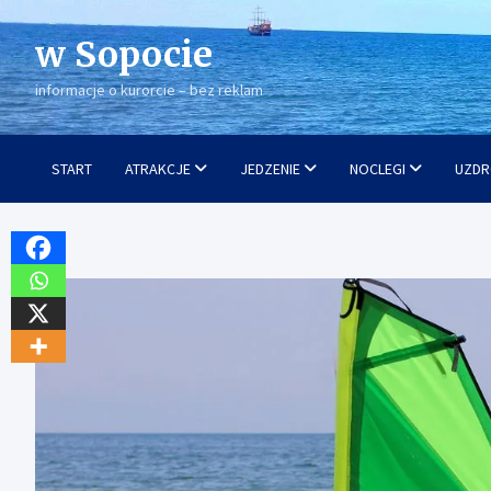
Skip
to
w Sopocie
content
informacje o kurorcie – bez reklam
START
ATRAKCJE
JEDZENIE
NOCLEGI
UZDR