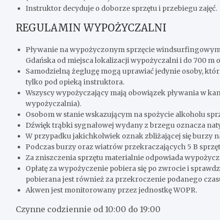
Instruktor decyduje o doborze sprzętu i przebiegu zajęć.
REGULAMIN WYPOŻYCZALNI
Pływanie na wypożyczonym sprzęcie windsurfingowym mo
Gdańska od miejsca lokalizacji wypożyczalni i do 700 m 
Samodzielną żeglugę mogą uprawiać jedynie osoby, któr
tylko pod opieką instruktora.
Wszyscy wypożyczający mają obowiązek pływania w kami
wypożyczalnia).
Osobom w stanie wskazującym na spożycie alkoholu sprz
Dźwięk trąbki sygnałowej wydany z brzegu oznacza na
W przypadku jakichkolwiek oznak zbliżającej się burzy 
Podczas burzy oraz wiatrów przekraczających 5 B sprzę
Za zniszczenia sprzętu materialnie odpowiada wypożycz
Opłatę za wypożyczenie pobiera się po zwrocie i sprawd
pobierana jest również za przekroczenie podanego cza
Akwen jest monitorowany przez jednostkę WOPR.
Czynne codziennie od 10:00 do 19:00