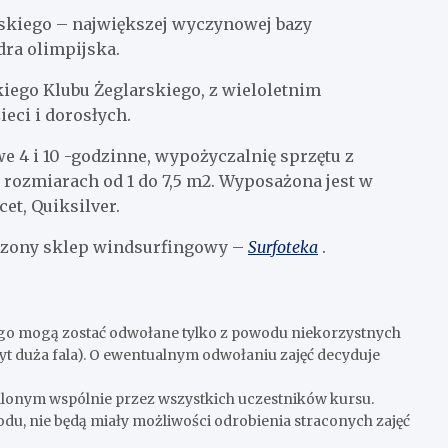
rskiego – największej wyczynowej bazy
dra olimpijska.
kiego Klubu Żeglarskiego, z wieloletnim
ci i dorosłych.
 4 i 10 -godzinne, wypożyczalnię sprzętu z
ozmiarach od 1 do 7,5 m2. Wyposażona jest w
cet, Quiksilver.
atrzony sklep windsurfingowy –
Surfoteka
.
go mogą zostać odwołane tylko z powodu niekorzystnych
yt duża fala). O ewentualnym odwołaniu zajęć decyduje
alonym wspólnie przez wszystkich uczestników kursu.
odu, nie będą miały możliwości odrobienia straconych zajęć