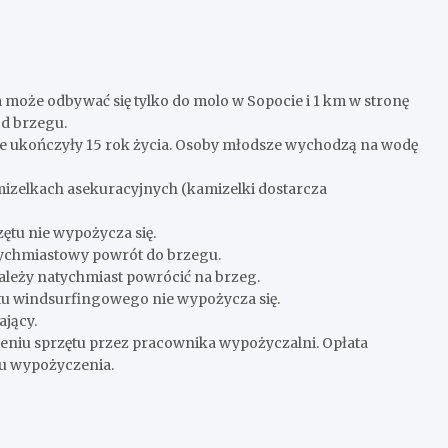
że odbywać się tylko do molo w Sopocie i 1 km w stronę
od brzegu.
e ukończyły 15 rok życia. Osoby młodsze wychodzą na wodę
zelkach asekuracyjnych (kamizelki dostarcza
ętu nie wypożycza się.
tychmiastowy powrót do brzegu.
należy natychmiast powrócić na brzeg.
tu windsurfingowego nie wypożycza się.
ający.
zeniu sprzętu przez pracownika wypożyczalni. Opłata
su wypożyczenia.