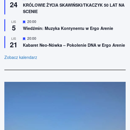
24
i
y
KRÓLOWIE ŻYCIA SKAWIŃSKI/TKACZYK 50 LAT NA
o
r
SCENIE
n
ó
e
ż
n
W
20:00
LIS
5
i
y
Wiedźmin: Muzyka Kontynentu w Ergo Arenie
o
r
n
ó
W
20:00
LIS
e
ż
21
y
n
Kabaret Neo-Nówka – Pokolenie DNA w Ergo Arenie
r
i
ó
o
ż
Zobacz kalendarz
n
n
e
i
o
n
e