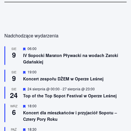
Nadchodzące wydarzenia
W
06:00
SIE
9
y
IV Sopocki Maraton Pływacki na wodach Zatoki
r
Gdańskiej
ó
ż
n
W
19:00
SIE
9
i
y
Koncert zespołu DŻEM w Operze Leśnej
o
r
n
ó
W
24 sierpnia @ 00:00
-
27 sierpnia @ 23:00
SIE
e
ż
24
y
n
Top of the Top Sopot Festival w Operze Leśnej
r
i
ó
o
W
18:00
WRZ
ż
n
6
y
n
Koncert dla mieszkańców i przyjaciół Sopotu –
e
r
i
Cztery Pory Roku
ó
o
ż
n
n
W
18:30
PAŹ
e