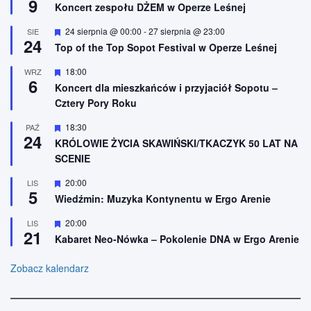
9
i
y
Koncert zespołu DŻEM w Operze Leśnej
o
r
n
ó
W
24 sierpnia @ 00:00
-
27 sierpnia @ 23:00
SIE
e
ż
24
y
n
Top of the Top Sopot Festival w Operze Leśnej
r
i
ó
o
W
18:00
WRZ
ż
n
6
y
n
Koncert dla mieszkańców i przyjaciół Sopotu –
e
r
i
Cztery Pory Roku
ó
o
ż
n
n
W
18:30
PAŹ
e
24
i
y
KRÓLOWIE ŻYCIA SKAWIŃSKI/TKACZYK 50 LAT NA
o
r
SCENIE
n
ó
e
ż
n
W
20:00
LIS
5
i
y
Wiedźmin: Muzyka Kontynentu w Ergo Arenie
o
r
n
ó
W
20:00
LIS
e
ż
21
y
n
Kabaret Neo-Nówka – Pokolenie DNA w Ergo Arenie
r
i
ó
o
ż
Zobacz kalendarz
n
n
e
i
o
n