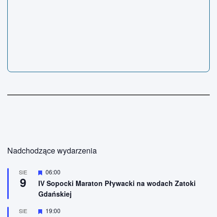
Nadchodzące wydarzenia
W
06:00
SIE
9
y
IV Sopocki Maraton Pływacki na wodach Zatoki
r
Gdańskiej
ó
ż
n
W
19:00
SIE