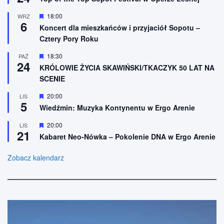
r
i
ó
o
W
18:00
WRZ
ż
n
6
y
n
Koncert dla mieszkańców i przyjaciół Sopotu –
e
r
i
Cztery Pory Roku
ó
o
ż
n
n
W
18:30
PAŹ
e
24
i
y
KRÓLOWIE ŻYCIA SKAWIŃSKI/TKACZYK 50 LAT NA
o
r
SCENIE
n
ó
e
ż
n
W
20:00
LIS
5
i
y
Wiedźmin: Muzyka Kontynentu w Ergo Arenie
o
r
n
ó
W
20:00
LIS
e
ż
21
y
n
Kabaret Neo-Nówka – Pokolenie DNA w Ergo Arenie
r
i
ó
o
ż
Zobacz kalendarz
n
n
e
i
o
n
e