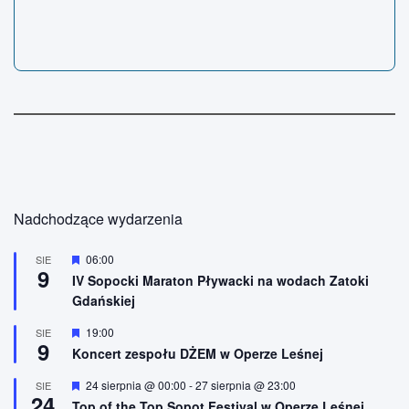
Nadchodzące wydarzenia
W
06:00
SIE
9
y
IV Sopocki Maraton Pływacki na wodach Zatoki
r
Gdańskiej
ó
ż
n
W
19:00
SIE
9
i
y
Koncert zespołu DŻEM w Operze Leśnej
o
r
n
ó
W
24 sierpnia @ 00:00
-
27 sierpnia @ 23:00
SIE
e
ż
24
y
n
Top of the Top Sopot Festival w Operze Leśnej