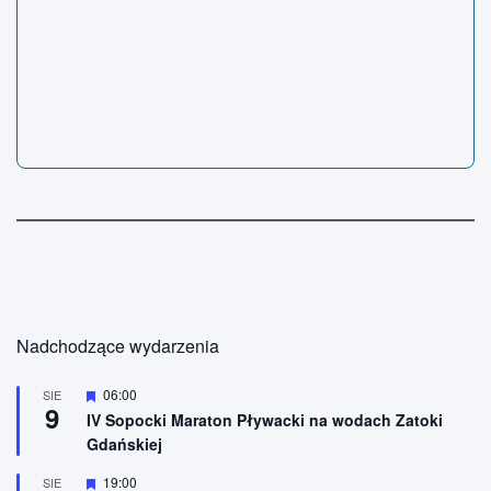
Nadchodzące wydarzenia
W
06:00
SIE
9
y
IV Sopocki Maraton Pływacki na wodach Zatoki
r
Gdańskiej
ó
ż
n
W
19:00
SIE