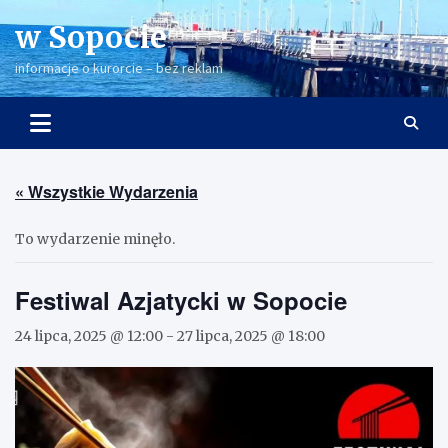
Skip
w Sopocie
to
content
informacje o kurorcie – bez reklam
« Wszystkie Wydarzenia
To wydarzenie minęło.
Festiwal Azjatycki w Sopocie
24 lipca, 2025 @ 12:00
-
27 lipca, 2025 @ 18:00