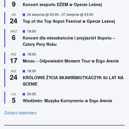
9
i
y
Koncert zespołu DŻEM w Operze Leśnej
o
r
n
ó
W
24 sierpnia @ 00:00
-
27 sierpnia @ 23:00
SIE
e
ż
24
y
n
Top of the Top Sopot Festival w Operze Leśnej
r
i
ó
o
W
18:00
WRZ
ż
n
6
y
n
Koncert dla mieszkańców i przyjaciół Sopotu –
e
r
i
Cztery Pory Roku
ó
o
ż
n
n
W
18:00
PAŹ
e
17
i
y
Mrozu – Odpowiedni Moment Tour w Ergo Arenie
o
r
n
ó
W
18:30
PAŹ
e
ż
24
y
n
KRÓLOWIE ŻYCIA SKAWIŃSKI/TKACZYK 50 LAT NA
r
i
SCENIE
ó
o
ż
n
n
W
20:00
LIS
e
5
i
y
Wiedźmin: Muzyka Kontynentu w Ergo Arenie
o
r
n
ó
e
ż
Zobacz kalendarz
n
i
o