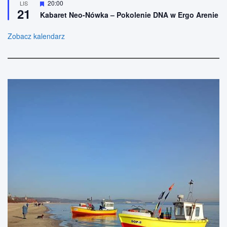
W
20:00
LIS
e
ż
21
y
n
Kabaret Neo-Nówka – Pokolenie DNA w Ergo Arenie
r
i
ó
o
ż
Zobacz kalendarz
n
n
e
i
o
n
e