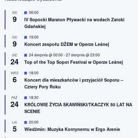
W
06:00
SIE
9
y
IV Sopocki Maraton Pływacki na wodach Zatoki
r
Gdańskiej
ó
ż
n
W
19:00
SIE
9
i
y
Koncert zespołu DŻEM w Operze Leśnej
o
r
n
ó
W
24 sierpnia @ 00:00
-
27 sierpnia @ 23:00
SIE
e
ż
24
y
n
Top of the Top Sopot Festival w Operze Leśnej
r
i
ó
o
W
18:00
WRZ
ż
n
6
y
n
Koncert dla mieszkańców i przyjaciół Sopotu –
e
r
i
Cztery Pory Roku
ó
o
ż
n
n
W
18:30
PAŹ
e
24
i
y
KRÓLOWIE ŻYCIA SKAWIŃSKI/TKACZYK 50 LAT NA
o
r
SCENIE
n
ó
e
ż
n
W
20:00
LIS
5
i
y
Wiedźmin: Muzyka Kontynentu w Ergo Arenie
o
r
n
ó