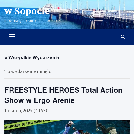
Skip
w Sopocie
to
content
informacje o kurorcie – bez reklam
« Wszystkie Wydarzenia
To wydarzenie minęło.
FREESTYLE HEROES Total Action
Show w Ergo Arenie
1 marca, 2025 @ 16:30