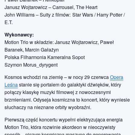
Janusz Wojtarowicz – Carrousel, The Heart
John Williams – Suity z filmów: Star Wars / Harry Potter /
E.T.
Wykonawcy:
Motion Trio w składzie: Janusz Wojtarowicz, Paweł
Baranek, Marcin Gałażyn
Polska Filharmonia Kameralna Sopot
Szymon Morus_dyrygent
Kosmos wchodzi na ziemię – w nocy 29 czerwca
Opera
Leśna
stanie się portalem do galaktyki dźwięków, który
połączy klasykę muzyki filmowej z nowoczesnymi
brzmieniami. Odyseja kosmiczna to koncert, który wyniesie
słuchaczy na nieznane orbity wyobraźni.
Pierwszą część koncertu wypełni elektryzująca energia
Motion Trio, która rozwinie akordeon w nieoczywisty
sposób – niczym kosmiczną maszynę do generowania