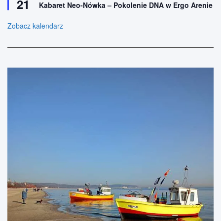
21
y
n
Kabaret Neo-Nówka – Pokolenie DNA w Ergo Arenie
r
i
ó
o
ż
Zobacz kalendarz
n
n
e
i
o
n
e