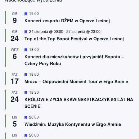
W
19:00
SIE
9
y
Koncert zespołu DŻEM w Operze Leśnej
r
ó
W
24 sierpnia @ 00:00
-
27 sierpnia @ 23:00
SIE
ż
24
y
n
Top of the Top Sopot Festival w Operze Leśnej
r
i
ó
o
W
18:00
WRZ
ż
n
6
y
n
Koncert dla mieszkańców i przyjaciół Sopotu –
e
r
i
Cztery Pory Roku
ó
o
ż
n
n
W
18:00
PAŹ
e
17
i
y
Mrozu – Odpowiedni Moment Tour w Ergo Arenie
o
r
n
ó
W
18:30
PAŹ
e
ż
24
y
n
KRÓLOWIE ŻYCIA SKAWIŃSKI/TKACZYK 50 LAT NA
r
i
SCENIE
ó
o
ż
n
n
W
20:00
LIS
e
5
i
y
Wiedźmin: Muzyka Kontynentu w Ergo Arenie
o
r
n
ó
W
20:00
LIS
e
ż