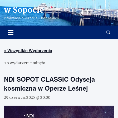
Skip
w Sopocie
to
content
informacje o kurorcie – bez reklam
« Wszystkie Wydarzenia
To wydarzenie minęło.
NDI SOPOT CLASSIC Odyseja
kosmiczna w Operze Leśnej
29 czerwca, 2025 @ 20:00