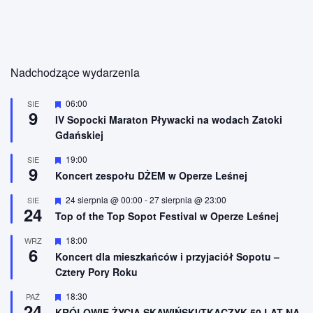
Nadchodzące wydarzenia
W
06:00
SIE
9
y
IV Sopocki Maraton Pływacki na wodach Zatoki
r
Gdańskiej
ó
ż
n
W
19:00
SIE
9
i
y
Koncert zespołu DŻEM w Operze Leśnej
o
r
n
ó
W
24 sierpnia @ 00:00
-
27 sierpnia @ 23:00
SIE
e
ż
24
y
n
Top of the Top Sopot Festival w Operze Leśnej
r
i
ó
o
W
18:00
WRZ
ż
n
6
y
n
Koncert dla mieszkańców i przyjaciół Sopotu –
e
r
i
Cztery Pory Roku
ó
o
ż
n
n
W
18:30
PAŹ
e
24
i
y
KRÓLOWIE ŻYCIA SKAWIŃSKI/TKACZYK 50 LAT NA