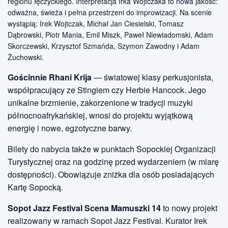
regionu łęczyckiego. Interpretacja Irka Wojtczaka to nowa jakość:
odważna, świeża i pełna przestrzeni do improwizacji. Na scenie
wystąpią: Irek Wojtczak, Michał Jan Ciesielski, Tomasz
Dąbrowski, Piotr Mania, Emil Miszk, Paweł Niewiadomski, Adam
Skorczewski, Krzysztof Szmańda, Szymon Zawodny i Adam
Żuchowski.
Gościnnie
Rhani Krija
— światowej klasy perkusjonista,
współpracujący ze Stingiem czy Herbie Hancock. Jego
unikalne brzmienie, zakorzenione w tradycji muzyki
północnoafrykańskiej, wnosi do projektu wyjątkową
energię i nowe, egzotyczne barwy.
Bilety do nabycia także w punktach Sopockiej Organizacji
Turystycznej oraz na godzinę przed wydarzeniem (w miarę
dostępności). Obowiązuje zniżka dla osób posiadających
Kartę Sopocką.
Sopot Jazz Festival Scena Mamuszki 14
to nowy projekt
realizowany w ramach Sopot Jazz Festival. Kurator Irek