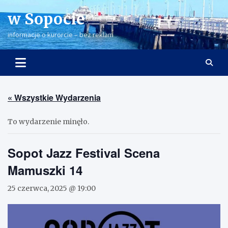
Skip
w Sopocie
to
content
informacje o kurorcie – bez reklam
« Wszystkie Wydarzenia
To wydarzenie minęło.
Sopot Jazz Festival Scena
Mamuszki 14
25 czerwca, 2025 @ 19:00