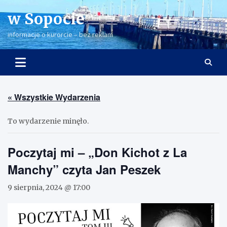
Skip
w Sopocie
to
content
informacje o kurorcie – bez reklam
« Wszystkie Wydarzenia
To wydarzenie minęło.
Poczytaj mi – „Don Kichot z La
Manchy” czyta Jan Peszek
9 sierpnia, 2024 @ 17:00