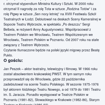
r. otrzymał stypendium Ministra Kultury i Sztuki. W 2000 roku
otrzymał II nagrodę za rolę Tota w sztuce „Rodzina Totów” i za
rolę Pigwy w sztuce „Sen nocy letniej” na XVIII Festiwalu Szkół
Teatralnych w Łodzi. Debiutował na deskach Sceny Kameralnej w
Sopocie Teatru Wybrzeże, w spektaklu „Po deszczu” Sergi
Belbela, w reżyserii Anny Augustynowicz. Współpracował z
Teatrem Polskim we Wrocławiu, Teatrem Współczesnym we
Wrocławiu, Teatrem Polskim w Poznaniu. Od 2007 roku na stałe
związany z Teatrem Wybrzeże.
Czytanie tłumaczone będzie na polski języki migowy przez Beatę
Pukło.
O gościu:
Jan Peszek – aktor teatralny, telewizyjny i filmowy. W 1966 roku
został absolwentem krakowskiej PWST. W tym samym roku
przeprowadził się do Wrocławia, gdzie 22 października
zadebiutował na scenie Teatru Polskiego. W sezonie 1975-1976
był aktorem łódzkiego Teatru Nowego, a od 1979 do 1981 Teatru
im. S. Jaracza. Ponadto występował w Teatrze Polskim w
Poznaniu (1981-82), Słowackiego w Krakowie (1982-86), Starym
Teatrze w Krakowie (1986-92).