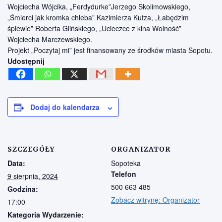
Wojciecha Wójcika, „Ferdydurke”Jerzego Skolimowskiego,
„Śmierci jak kromka chleba” Kazimierza Kutza, „Łabędzim
śpiewie” Roberta Glińskiego, „Ucieczce z kina Wolność”
Wojciecha Marczewskiego.
Projekt „Poczytaj mi” jest finansowany ze środków miasta Sopotu.
Udostępnij
Dodaj do kalendarza
SZCZEGÓŁY
ORGANIZATOR
Data:
Sopoteka
Telefon
9 sierpnia, 2024
500 663 485
Godzina:
Zobacz witrynę: Organizator
17:00
Kategoria Wydarzenie: