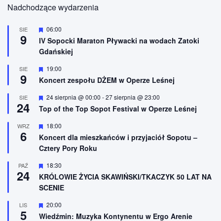
Nadchodzące wydarzenia
W
06:00
SIE
9
y
IV Sopocki Maraton Pływacki na wodach Zatoki
r
Gdańskiej
ó
ż
n
W
19:00
SIE
9
i
y
Koncert zespołu DŻEM w Operze Leśnej
o
r
n
ó
W
24 sierpnia @ 00:00
-
27 sierpnia @ 23:00
SIE
e
ż
24
y
n
Top of the Top Sopot Festival w Operze Leśnej
r
i
ó
o
W
18:00
WRZ
ż
n
6
y
n
Koncert dla mieszkańców i przyjaciół Sopotu –
e
r
i
Cztery Pory Roku
ó
o
ż
n
n
W
18:30
PAŹ
e
24
i
y
KRÓLOWIE ŻYCIA SKAWIŃSKI/TKACZYK 50 LAT NA
o
r
SCENIE
n
ó
e
ż
n
W
20:00
LIS
5
i
y
Wiedźmin: Muzyka Kontynentu w Ergo Arenie
o
r