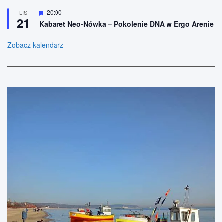
n
ó
W
20:00
LIS
e
ż
21
y
n
Kabaret Neo-Nówka – Pokolenie DNA w Ergo Arenie
r
i
ó
o
ż
Zobacz kalendarz
n
n
e
i
o
n
e