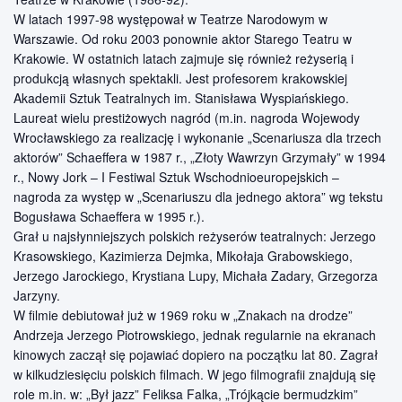
W latach 1997-98 występował w Teatrze Narodowym w
Warszawie. Od roku 2003 ponownie aktor Starego Teatru w
Krakowie. W ostatnich latach zajmuje się również reżyserią i
produkcją własnych spektakli. Jest profesorem krakowskiej
Akademii Sztuk Teatralnych im. Stanisława Wyspiańskiego.
Laureat wielu prestiżowych nagród (m.in. nagroda Wojewody
Wrocławskiego za realizację i wykonanie „Scenariusza dla trzech
aktorów” Schaeffera w 1987 r., „Złoty Wawrzyn Grzymały” w 1994
r., Nowy Jork – I Festiwal Sztuk Wschodnioeuropejskich –
nagroda za występ w „Scenariuszu dla jednego aktora” wg tekstu
Bogusława Schaeffera w 1995 r.).
Grał u najsłynniejszych polskich reżyserów teatralnych: Jerzego
Krasowskiego, Kazimierza Dejmka, Mikołaja Grabowskiego,
Jerzego Jarockiego, Krystiana Lupy, Michała Zadary, Grzegorza
Jarzyny.
W filmie debiutował już w 1969 roku w „Znakach na drodze”
Andrzeja Jerzego Piotrowskiego, jednak regularnie na ekranach
kinowych zaczął się pojawiać dopiero na początku lat 80. Zagrał
w kilkudziesięciu polskich filmach. W jego filmografii znajdują się
role m.in. w: „Był jazz” Feliksa Falka, „Trójkącie bermudzkim”