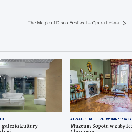
The Magic of Disco Festiwal – Opera Leśna
TO
ATRAKCJE
KULTURA
WYDARZENIA CY
 galeria kultury
Muzeum Sopotu w zabytko
alnej
Claaszena