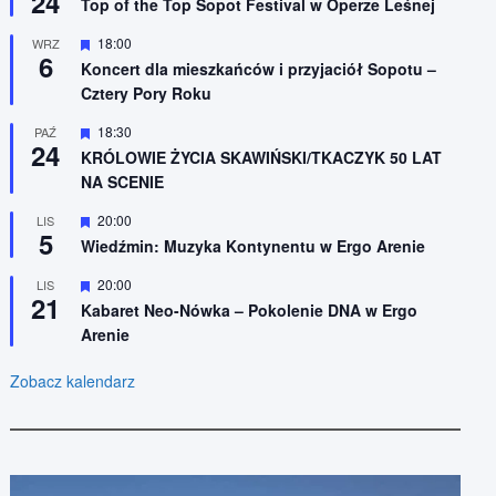
24
n
Top of the Top Sopot Festival w Operze Leśnej
r
i
ó
o
W
18:00
WRZ
ż
n
6
y
n
Koncert dla mieszkańców i przyjaciół Sopotu –
e
r
i
Cztery Pory Roku
ó
o
ż
n
n
W
18:30
PAŹ
e
24
i
y
KRÓLOWIE ŻYCIA SKAWIŃSKI/TKACZYK 50 LAT
o
r
NA SCENIE
n
ó
e
ż
n
W
20:00
LIS
5
i
y
Wiedźmin: Muzyka Kontynentu w Ergo Arenie
o
r
n
ó
W
20:00
LIS
e
ż
21
y
n
Kabaret Neo-Nówka – Pokolenie DNA w Ergo
r
i
Arenie
ó
o
ż
n
n
e
Zobacz kalendarz
i
o
n
e