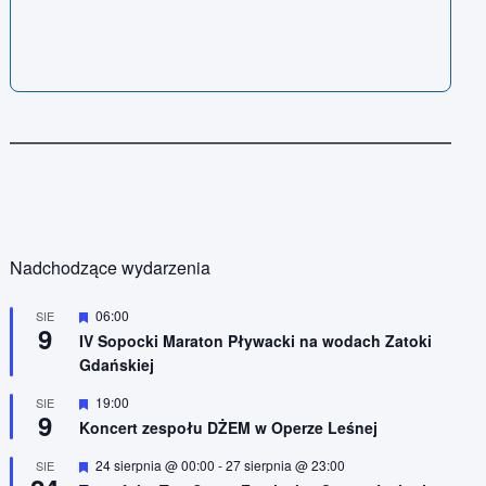
Nadchodzące wydarzenia
W
06:00
SIE
9
y
IV Sopocki Maraton Pływacki na wodach Zatoki
r
Gdańskiej
ó
ż
n
W
19:00
SIE
9
i
y
Koncert zespołu DŻEM w Operze Leśnej
o
r
n
ó
W
24 sierpnia @ 00:00
-
27 sierpnia @ 23:00
SIE
e
ż
y