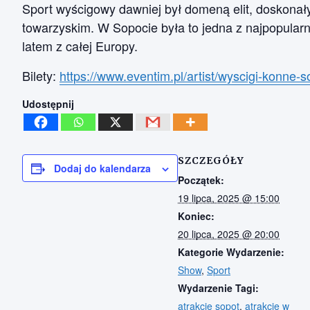
Sport wyścigowy dawniej był domeną elit, doskonał
towarzyskim. W Sopocie była to jedna z najpopularni
latem z całej Europy.
Bilety:
https://www.eventim.pl/artist/wyscigi-konne-s
Udostępnij
SZCZEGÓŁY
Dodaj do kalendarza
Początek:
19 lipca, 2025 @ 15:00
Koniec:
20 lipca, 2025 @ 20:00
Kategorie Wydarzenie:
Show
,
Sport
Wydarzenie Tagi:
atrakcje sopot
,
atrakcje w