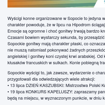
Wyścigi konne organizowane w Sopocie to jedyna w 
charakter powoduje, że w lipcu na Hipodrom ściąga
Emocje są ogromne i choć gonitwy trwają bardzo kró
Czasami bowiem wystarczy sekunda, by przesądzić 
Sopockie gonitwy mają charakter płaski, co oznacza
nie muszą natomiast pokonywać żadnych przeszkód. 
angielskiej i gonitwy koni czystej krwi arabskiej. O
kłusaków francuskich w sulkach. Konie pobiegną tr
Sopockie wyścigi to, jak zawsze, wydarzenie o char
przygotowali dla odwiedzających wiele atrakcji:
• 13 lipca DZIEŃ KASZUBSKI: Mistrzostwa Polski Ko
• 19 lipca KONKURS KAPELUSZY: zapraszamy panie
będą na miejscu, w wyznaczonym punkcie, w dniu k