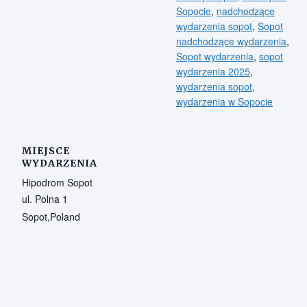
Sopocie
,
nadchodzące
wydarzenia sopot
,
Sopot
nadchodzące wydarzenia
,
Sopot wydarzenia
,
sopot
wydarzenia 2025
,
wydarzenia sopot
,
wydarzenia w Sopocie
MIEJSCE
WYDARZENIA
Hipodrom Sopot
ul. Polna 1
Sopot
,
Poland