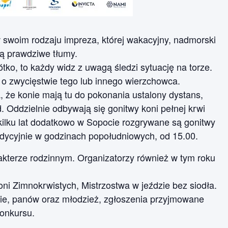
swoim rodzaju impreza, której wakacyjny, nadmorski
ją prawdziwe tłumy.
tko, to każdy widz z uwagą śledzi sytuację na torze.
o zwycięstwie tego lub innego wierzchowca.
, że konie mają tu do pokonania ustalony dystans,
Oddzielnie odbywają się gonitwy koni pełnej krwi
d kilku lat dodatkowo w Sopocie rozgrywane są gonitwy
adycyjnie w godzinach popołudniowych, od 15.00.
akterze rodzinnym. Organizatorzy również w tym roku
ni Zimnokrwistych, Mistrzostwa w jeździe bez siodła.
, panów oraz młodzież, zgłoszenia przyjmowane
onkursu.